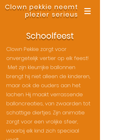
Clown pekkie neemt
plezier serieus
Schoolfeest
Clown Pekkie zorgt voor
onvergetelijk vertier op elk feest!
Met zijn kleurrijke ballonnen
brengt hij niet alleen de kinderen,
maar ook de ouders aan het
lachen. Hij maakt verrassende
balloncreaties, van zwaarden tot
schattige diertjes. Zijn animatie
zorgt voor een vrolijke sfeer,
waarbij elk kind zich speciaal
voelt.