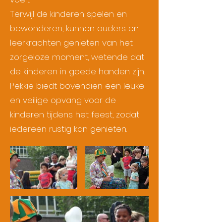
Terwijl de kinderen spelen en
bewonderen, kunnen ouders en
leerkrachten genieten van het
zorgeloze moment, wetende dat
de kinderen in goede handen zijn.
Pekkie biedt bovendien een leuke
en veilige opvang voor de
kinderen tijdens het feest, zodat
iedereen rustig kan genieten.